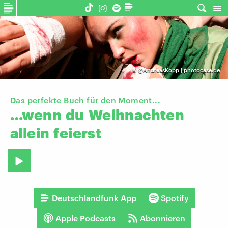
©
@AndreasKopp | photocase.de
Das perfekte Buch für den Moment...
…wenn
du
Weihnachten
allein
feierst
Deutschlandfunk App
Spotify
Apple Podcasts
Abonnieren