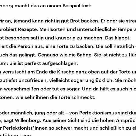
enborg macht das an einem Beispiel fest:
 an, jemand kann richtig gut Brot backen. Er oder sie stre
 probiert Rezepte, Mehlsorten und unterschiedliche Temper
ot besonders saftig und knusprig zu machen. Das klappt.
ert die Person aus, eine Torte zu backen. Die soll natürlich
ch das gelingt. Genauso wie die Sahne. Sie ist nicht zu flüs
zum: Sie ist perfekt aufgeschlagen.
 verrutscht am Ende die Kirsche ganz oben auf der Torte u
 zutiefst unzufrieden, vielleicht sogar unglücklich. Sie möch
n wegschmeißen oder tut es sogar. Und da hilft es auch nic
onen, wie sehr ihnen die Torte schmeckt.
oder männlich, jung oder alt – von Perfektionismus sind du
en, sagt Willenborg. Aus seiner Sicht sind die hohen Ansprü
r Perfektionist*innen so schwer macht und schließlich zu
k führen kann.