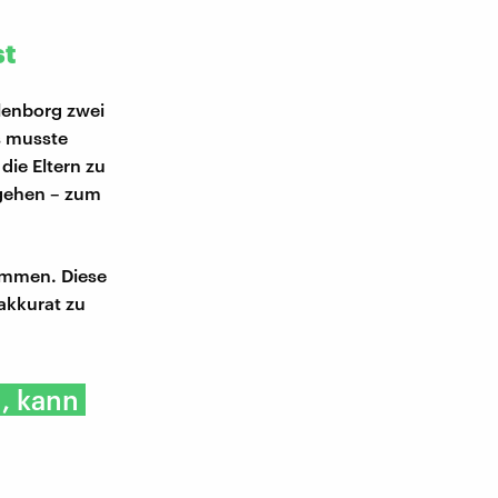
st
llenborg zwei
es musste
die Eltern zu
ugehen – zum
kommen. Diese
akkurat zu
, kann