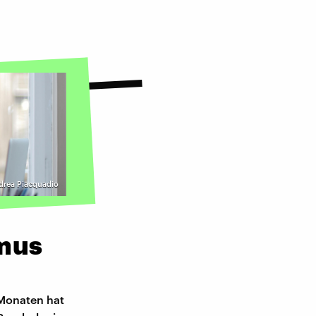
ndrea Piacquadio
smus
 Monaten hat