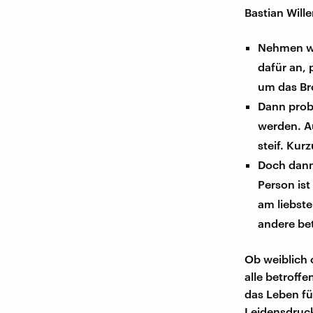
Bastian Will
Nehmen wir
dafür an,
um das Br
Dann probi
werden. Au
steif. Kur
Doch dann
Person ist
am liebste
andere bet
Ob weiblich 
alle betroff
das Leben fü
Leidensdruc