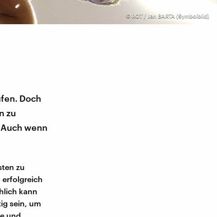
©
ROT / Jan BARTA (Symbolbild)
ufen. Doch
n zu
. Auch wenn
sten zu
 erfolgreich
hlich kann
tig sein, um
ie und