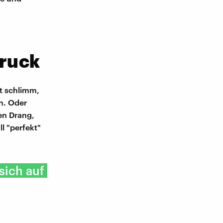
n
Druck
ht schlimm,
n. Oder
en Drang,
l "perfekt"
sich auf