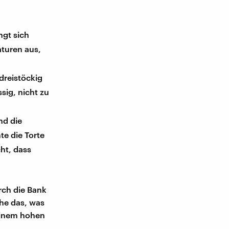
ngt sich
aturen aus,
 dreistöckig
sig, nicht zu
nd die
te die Torte
ht, dass
rch die Bank
che das, was
 einem hohen