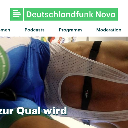
emen
Podcasts
Programm
Moderation
zur
Qual
wird