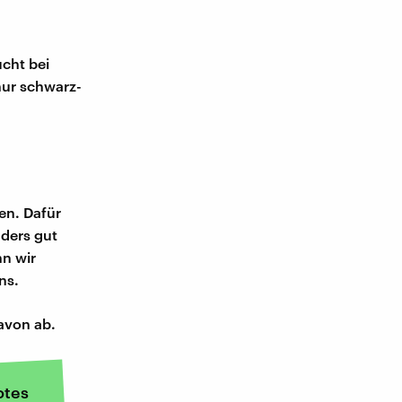
ucht bei
 nur schwarz-
en. Dafür
nders gut
nn wir
ns.
avon ab.
tes