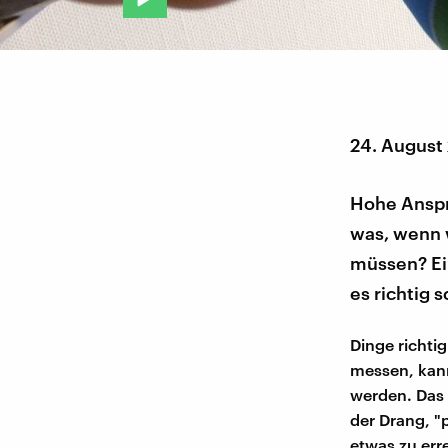
24. August
Hohe Anspr
was, wenn 
müssen? Ei
es richtig s
Dinge richti
messen, kann
werden. Das 
der Drang, "
etwas zu err