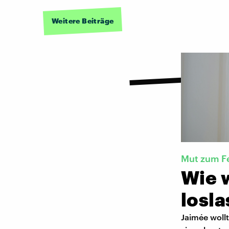
Weitere Beiträge
Mut zum F
Wie 
losl
Jaimée wollt