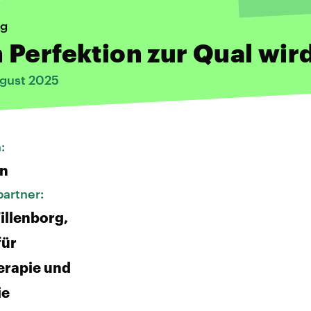
ng
Perfektion zur Qual wir
gust 2025
n:
n
artner:
illenborg,
für
erapie und
ie