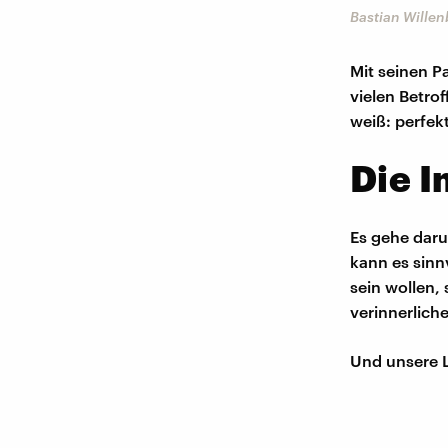
Bastian Willen
Mit seinen P
vielen Betrof
weiß: perfek
Die I
Es gehe daru
kann es sinn
sein wollen, 
verinnerlich
Und unsere L