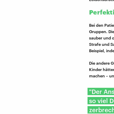
Perfekt
Bei den Pati
Gruppen. Die 
sauber und o
Strafe und S
Beispiel, ind
Die andere G
Kinder hätte
machen – und
"Der Ans
so viel
zerbrec