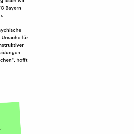
g lesen wir
 FC Bayern
r.
sychische
e Ursache für
nstruktiver
heidungen
chen", hofft
,