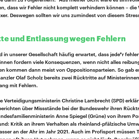
n, dass wir Fehler nicht komplett verhindern können – die W
er. Deswegen sollten wir uns zumindest von diesem Stres
tte und Entlassung wegen Fehlern
in unserer Gesellschaft häufig erwartet, dass jede*r fehler
*innen fordern viele Konsequenzen, wenn nicht alles reibung
en kommen dann meist von Oppositionsparteien. So gab es
nzler Olaf Scholz bereits zwei Rücktritte auf Ministerinne
g mit Fehlern.
e Verteidigungsministerin Christine Lambrecht (SPD) erklä
erichten über Missstände bei der Bundeswehr ihren Rücktr
undesfamilienministerin Anne Spiegel (Grüne) von ihrem Po
und: Kritik an ihrem Verhalten als rheinland-pfälzische Umw
ser an der Ahr im Jahr 2021. Auch im Profisport müssen T