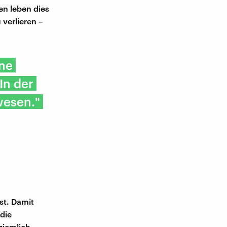
en leben dies
 verlieren –
ene
In der
wesen."
st. Damit
die
ziemlich