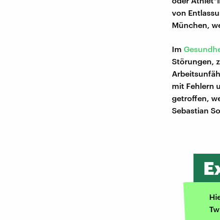
oder Athlet*
von Entlassu
München, wei
Im
Gesundhe
Störungen, z
Arbeitsunfäh
mit Fehlern
getroffen, w
Sebastian S
E
Hi
Tw