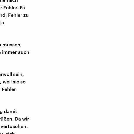
 Fehler. Es
rd, Fehler zu
ls
en müssen,
n immer auch
nvoll sein,
 weil sie so
 Fehler
g damit
rüßen. Da wir
 vertuschen.
r, sich