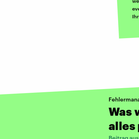
we
ev
Ih
Fehlerman
Was w
alles
Beitrag aus