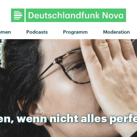
"Little Lion Man" von Mumfor
emen
Podcasts
Programm
Moderation
en,
wenn
nicht
alles
perf