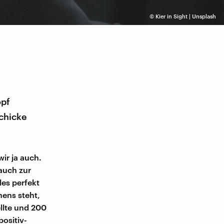
©
Kier in Sight | Unsplash
opf
schicke
wir ja auch.
auch zur
les perfekt
ens steht,
ellte und 200
ositiv-