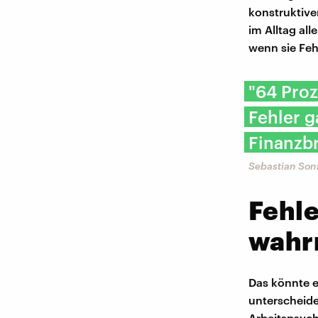
konstruktive
im Alltag all
wenn sie Feh
"64 Proz
Fehler g
Finanzb
Sebastian Son
Fehle
wahr
Das könnte er
unterscheide
Arbeitspsych