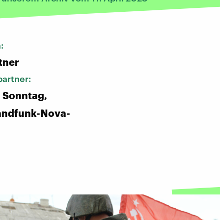
n:
tner
artner:
 Sonntag,
andfunk-Nova-