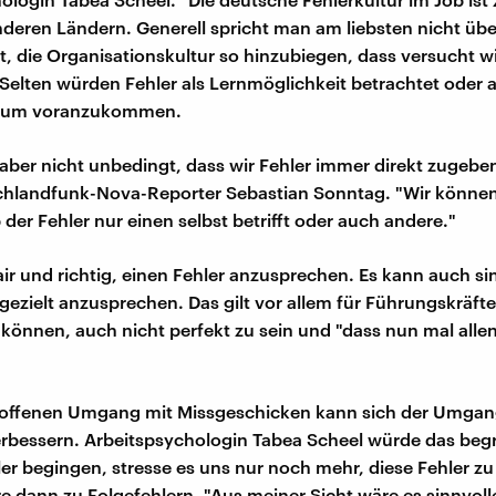
nderen Ländern. Generell spricht man am liebsten nicht über
t, die Organisationskultur so hinzubiegen, dass versucht wi
Selten würden Fehler als Lernmöglichkeit betrachtet oder a
, um voranzukommen.
 aber nicht unbedingt, dass wir Fehler immer direkt zugeb
chlandfunk-Nova-Reporter Sebastian Sonntag. "Wir könne
der Fehler nur einen selbst betrifft oder auch andere."
air und richtig, einen Fehler anzusprechen. Es kann auch sin
gezielt anzusprechen. Das gilt vor allem für Führungskräfte,
n können, auch nicht perfekt zu sein und "dass nun mal allen
 offenen Umgang mit Missgeschicken kann sich der Umgan
verbessern. Arbeitspsychologin Tabea Scheel würde das beg
er begingen, stresse es uns nur noch mehr, diese Fehler zu
e dann zu Folgefehlern. "Aus meiner Sicht wäre es sinnvolle