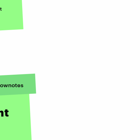
t
ownotes
ht