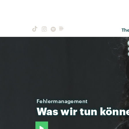
Th
Fehlermanagement
Was
wir
tun
könn