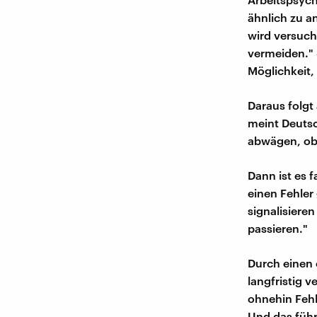
ähnlich zu a
wird versuch
vermeiden." 
Möglichkeit
Daraus folgt
meint Deuts
abwägen, ob 
Dann ist es f
einen Fehler 
signalisiere
passieren."
Durch einen
langfristig 
ohnehin Fehl
Und das führ