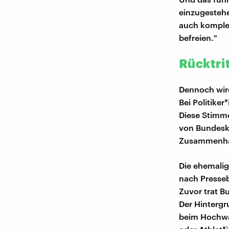
einzugestehe
auch komplex
befreien."
Rücktri
Dennoch wird 
Bei Politiker
Diese Stimm
von Bundeska
Zusammenhan
Die ehemalig
nach Presseb
Zuvor trat B
Der Hintergr
beim Hochwas