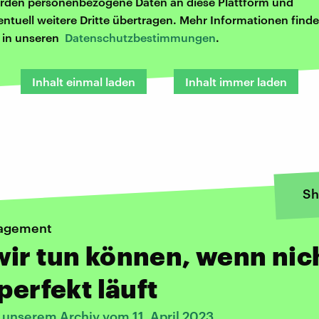
rden personenbezogene Daten an diese Plattform und
entuell weitere Dritte übertragen. Mehr Informationen finde
r in unseren
Datenschutzbestimmungen
.
Inhalt einmal laden
Inhalt immer laden
Sh
agement
ir tun können, wenn nic
 perfekt läuft
 unserem Archiv vom 11. April 2023