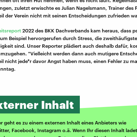
innen oft ihren Hut nehmen, wenn es nicht läuft. Regelmäßi
ngen, zuletzt erwischte es Julian Nagelsmann, Trainer des
l der Verein nicht mit seinen Entscheidungen zufrieden wa
itsreport
2022 des BKK Dachverbands kam heraus, dass p
um Beispiel hervorgerufen durch Stress, die zweithäufigst
igkeit sind. Unser Reporter plädiert auch deshalb dafür, ko
 umzugehen. "Vielleicht werden dann auch mutigere Entsc
eil nicht jede*r davor Angst haben muss, einen Fehler zu ma
onntag.
xterner Inhalt
er geht es zu einem externen Inhalt eines Anbieters wie
itter, Facebook, Instagram o.ä. Wenn Ihr diesen Inhalt ladet