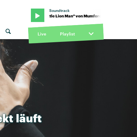
Soundtrack
d & Sons · "Little Lion Man" von Mumford & Sons · "Little Lion Man
Live
Playlist
ekt
läuft