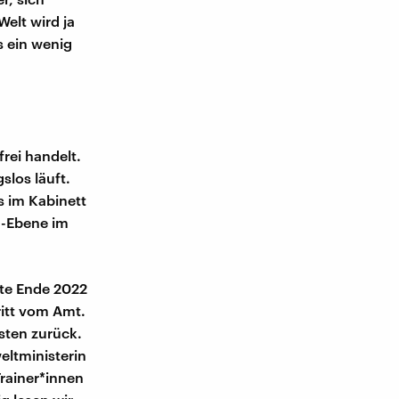
elt wird ja
s ein wenig
frei handelt.
slos läuft.
 im Kabinett
n-Ebene im
rte Ende 2022
itt vom Amt.
sten zurück.
eltministerin
rainer*innen