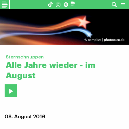
©
complize | photocase.de
Sternschnuppen
Alle
Jahre
wieder
-
im
August
08. August 2016