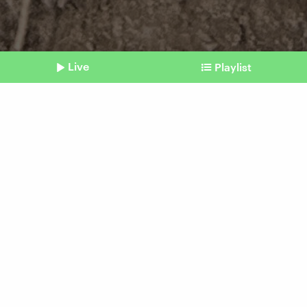
Live
Playlist
©
picture alliance / NurPhoto | Creative Touch Imaging Ltd (Symbolbild)
Shownotes
Fluazinam
Kartoffel-Pestizid
womöglich giftiger als
bisher bekannt
vom 02. Juli 2026