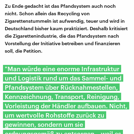
Zu Ende gedacht ist das Pfandsystem auch noch
nicht. Schon allein das Recycling von
Zigarettenstummeln ist aufwendig, teuer und wird in
Deutschland bisher kaum praktiziert. Deshalb kritisiert
die Zigarettenindustrie, die das Pfandsystem nach
Vorstellung der Initiative betreiben und finanzieren
soll, die Petition.
"Man würde eine enorme Infrastruktur
und Logistik rund um das Sammel- und
Pfandsystem über Rücknahmestellen,
Kennzeichnung, Transport, Reinigung,
Vorleistung der Händler aufbauen. Nicht,
um wertvolle Rohstoffe zurück zu
gewinnen, sondern um sie
ordnungsgemäß zu entsorgen – weil es