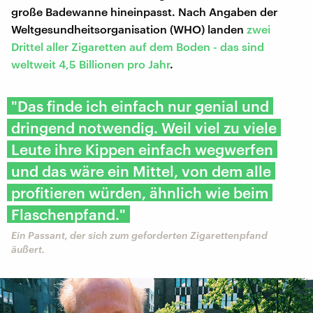
große Badewanne hineinpasst. Nach Angaben der
Weltgesundheitsorganisation (WHO) landen
zwei
Drittel aller Zigaretten auf dem Boden - das sind
weltweit 4,5 Billionen pro Jahr
.
"Das finde ich einfach nur genial und
dringend notwendig. Weil viel zu viele
Leute ihre Kippen einfach wegwerfen
und das wäre ein Mittel, von dem alle
profitieren würden, ähnlich wie beim
Flaschenpfand."
Ein Passant, der sich zum geforderten Zigarettenpfand
äußert.