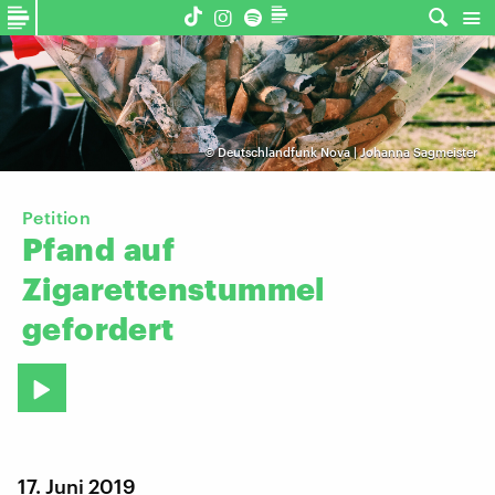
©
Deutschlandfunk Nova | Johanna Sagmeister
Petition
Pfand
auf
Zigarettenstummel
gefordert
17. Juni 2019