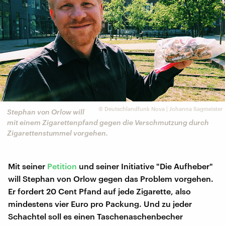
©
Deutschlandfunk Nova | Johanna Sagmeister
Stephan von Orlow will
mit einem Zigarettenpfand gegen die Verschmutzung durch
Zigarettenstummel vorgehen.
Mit seiner
Petition
und seiner Initiative "Die Aufheber"
will Stephan von Orlow gegen das Problem vorgehen.
Er fordert 20 Cent Pfand auf jede Zigarette, also
mindestens vier Euro pro Packung. Und zu jeder
Schachtel soll es einen Taschenaschenbecher