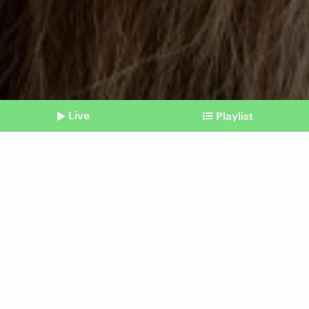
Live
Playlist
©
Imago | Arnulf Hettrich
Shownotes
Pflege
Wie sich Frühmenschen um
Gruppenmitglieder mit