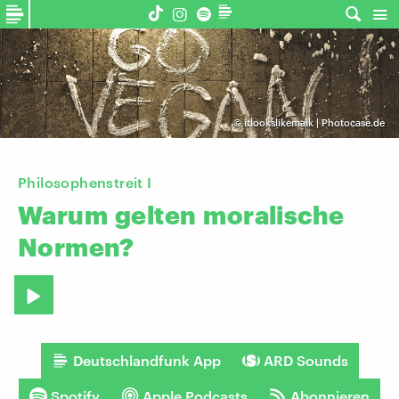
©
itlookslikemaik | Photocase.de
Philosophenstreit I
Warum
gelten
moralische
Normen?
Deutschlandfunk App
ARD Sounds
Spotify
Apple Podcasts
Abonnieren