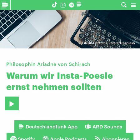
©
Glenn Carstens-Peters/Unsplash
Philosophin Ariadne von Schirach
Warum
wir
Insta-Poesie
ernst
nehmen
sollten
Deutschlandfunk App
ARD Sounds
Spotify
Apple Podcasts
Abonnieren