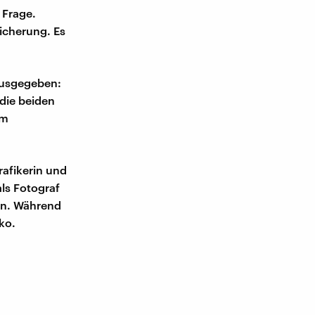
 Frage.
icherung. Es
ausgegeben:
die beiden
em
rafikerin und
als Fotograf
ren. Während
ko.