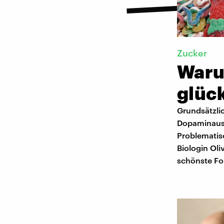
Zucker
Waru
glüc
Grundsätzlic
Dopaminauss
Problematis
Biologin Oli
schönste Fo