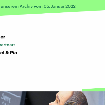
s unserem Archiv vom 05. Januar 2022
:
ger
artner:
el & Pia