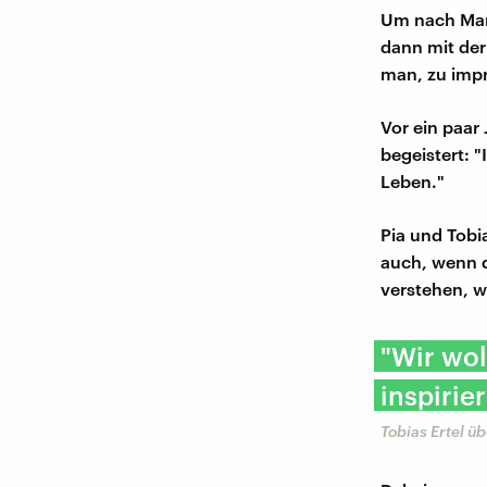
Um nach Maro
dann mit der
man, zu impr
Vor ein paar
begeistert: 
Leben."
Pia und Tobi
auch, wenn d
verstehen, w
"Wir wol
inspirie
Tobias Ertel ü