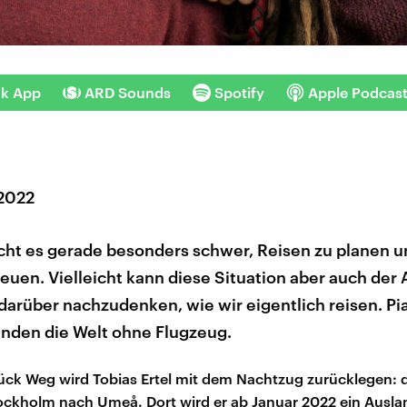
nk App
ARD Sounds
Spotify
Apple Podcas
 2022
ht es gerade besonders schwer, Reisen zu planen u
reuen. Vielleicht kann diese Situation aber auch der 
 darüber nachzudenken, wie wir eigentlich reisen. Pi
unden die Welt ohne Flugzeug.
tück Weg wird Tobias Ertel mit dem Nachtzug zurücklegen: 
ckholm nach Umeå. Dort wird er ab Januar 2022 ein Ausla