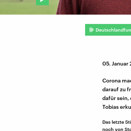
Deutschlandfu
05. Januar
Corona mac
darauf zu f
dafür sein,
Tobias erk
Das letzte S
noch von Sto