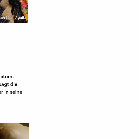
sh | Luis Aguila
ystem.
sagt die
r in seine