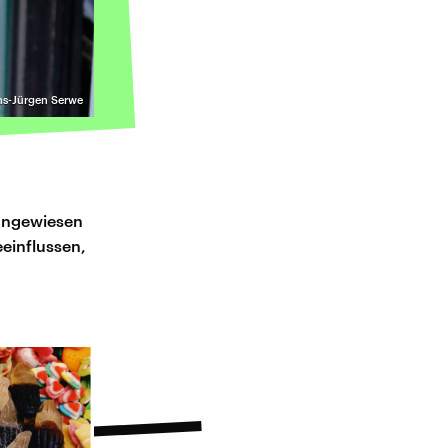
s-Jürgen Serwe
d angewiesen
eeinflussen,