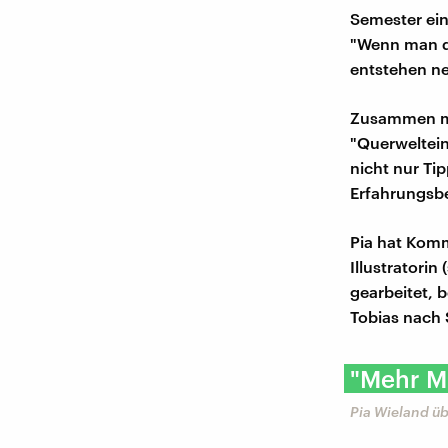
Semester ein
"Wenn man da
entstehen ne
Zusammen mit
"Querweltein
nicht nur Ti
Erfahrungsbe
Pia hat Komm
Illustratorin
gearbeitet, 
Tobias nach 
"Mehr Mu
Pia Wieland ü