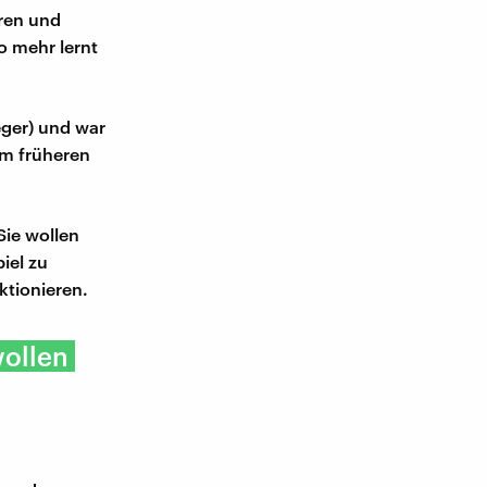
ren und
o mehr lernt
eger) und war
em früheren
Sie wollen
iel zu
ktionieren.
wollen