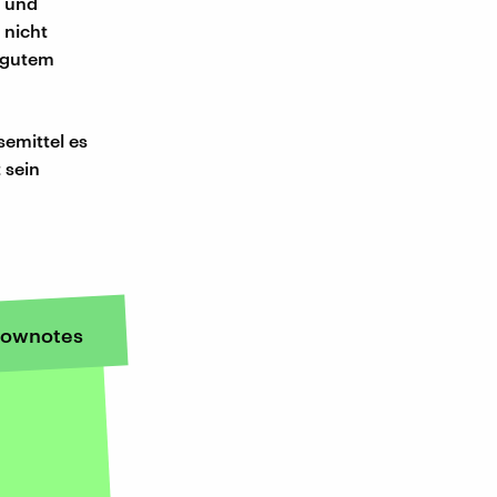
d und
 nicht
t gutem
semittel es
 sein
ownotes