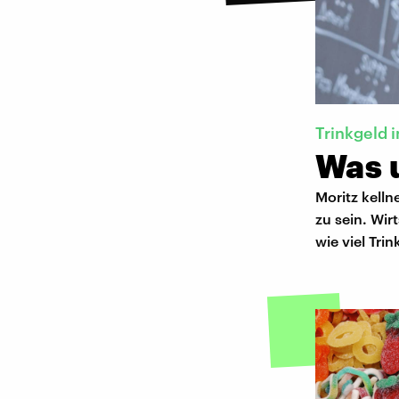
Trinkgeld i
Was u
Moritz kelln
zu sein. Wir
wie viel Tri