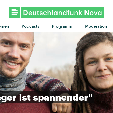
emen
Podcasts
Programm
Moderation
eger
ist
spannender"