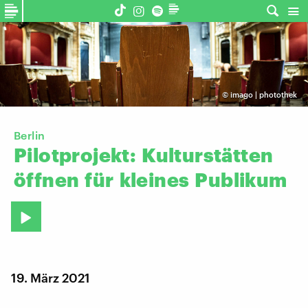
©
imago | photothek
Berlin
Pilotprojekt:
Kulturstätten
öffnen
für
kleines
Publikum
19. März 2021