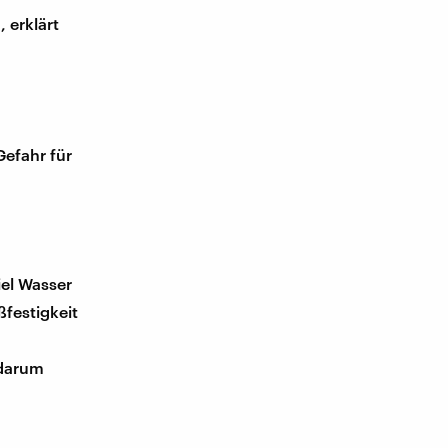
 erklärt
Gefahr für
iel Wasser
festigkeit
 darum