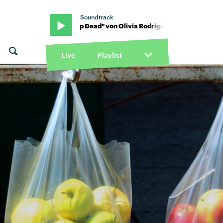
Soundtrack
igo · "Drop Dead" von Olivia Rodrigo · "Drop Dead" von Olivia Rod
Live
Playlist