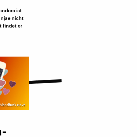
nders ist
unjae nicht
 findet er
chlandfunk Nova
m-