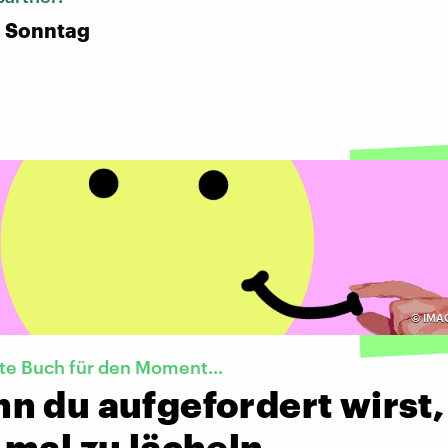
n Sonntag
©
IMA
te Buch für den Moment...
n du aufgefordert wirst,
 mal zu lächeln