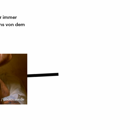
ür immer
uns von dem
 / photocase.de