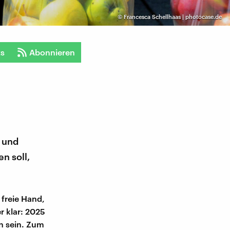
©
Francesca Schellhaas | photocase.de
ts
Abonnieren
t und
n soll,
 freie Hand,
r klar: 2025
n sein. Zum