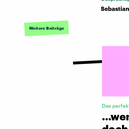
Sebastia
Weitere Beiträge
Das perfek
…wen
doch