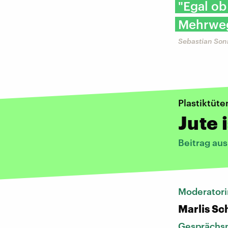
"Egal ob
Mehrweg
Sebastian Son
Plastiktüte
Jute 
Beitrag au
Moderatori
Marlis S
Gesprächsp