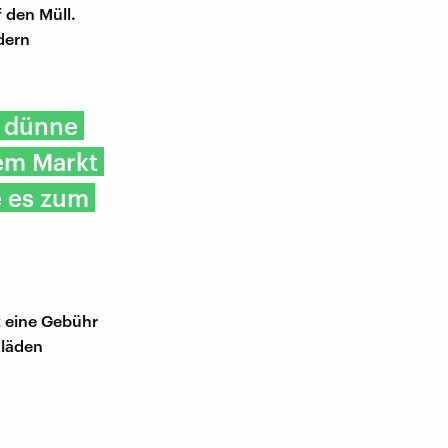
f den Müll.
dern
 dünne
dem Markt
e es zum
t eine Gebühr
nläden