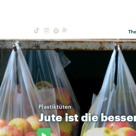
Th
Plastiktüten
Jute
ist
die
besse