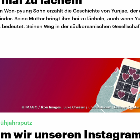
n Won-pyung Sohn erzählt die Geschichte von Yunjae, der a
inder. Seine Mutter bringt ihm bei zu lächeln, auch wenn Y
s bedeutet. Seinen Weg in der südkoreanischen Gesellschaft
©
IMAGO / Ikon Images | Luke Chesser / unsplash.com | Collage: Deuts
Frühjahrsputz
m wir unseren Instagra