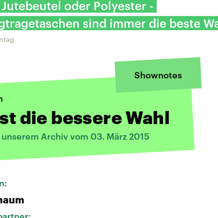
 Jutebeutel oder Polyester -
tragetaschen sind immer die beste Wa
ntag
Shownotes
n
ist die bessere Wahl
s unserem Archiv vom 03. März 2015
n:
chaum
artner: