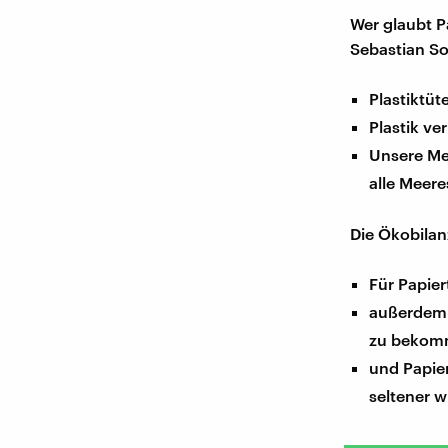
Wer glaubt P
Sebastian So
Plastiktüt
Plastik ve
Unsere Mee
alle Meer
Die Ökobilan
Für Papie
außerdem 
zu beko
und Papie
seltener 