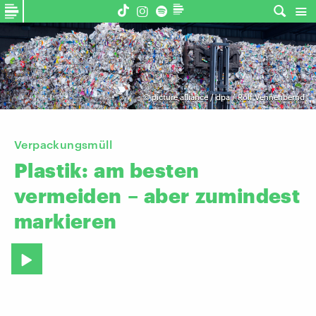
©
picture alliance / dpa / Rolf Vennenbernd
Verpackungsmüll
Plastik:
am
besten
vermeiden
–
aber
zumindest
markieren