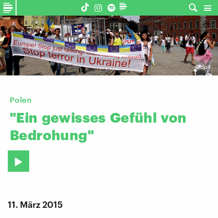
©
dpa
Polen
"Ein
gewisses
Gefühl
von
Bedrohung"
11. März 2015