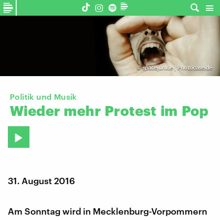
©
spacejunkie | Photocase.de
Politik und Musik
Wieder
mehr
Protest
im
Pop
31. August 2016
Am Sonntag wird in Mecklenburg-Vorpommern