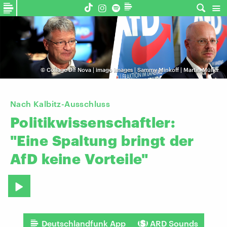
©
Collage Dlf Nova | imago images | Sammy Minkoff | Martin Müller
Nach Kalbitz-Ausschluss
Politikwissenschaftler:
"Eine
Spaltung
bringt
der
AfD
keine
Vorteile"
Deutschlandfunk App
ARD Sounds