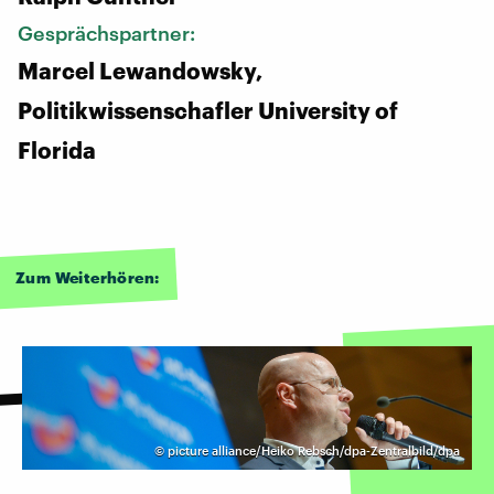
Gesprächspartner:
Marcel Lewandowsky,
Politikwissenschafler University of
Florida
Zum Weiterhören:
©
picture alliance/Heiko Rebsch/dpa-Zentralbild/dpa