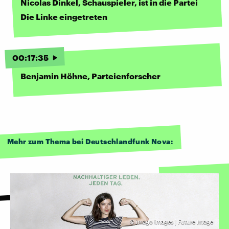
Nicolas Dinkel, Schauspieler, ist in die Partei
Die Linke eingetreten
00
:
17
:
35
Benjamin Höhne, Parteienforscher
Mehr zum Thema bei Deutschlandfunk Nova:
©
imago images | Future Image