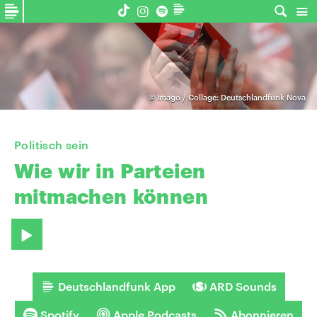
©
Imago / Collage: Deutschlandfunk Nova
Politisch sein
Wie
wir
in
Parteien
mitmachen
können
Deutschlandfunk App
ARD Sounds
Spotify
Apple Podcasts
Abonnieren