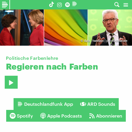
©
dpa
,
twobot | photocase.de
Politische Farbenlehre
Regieren
nach
Farben
Deutschlandfunk App
ARD Sounds
Spotify
Apple Podcasts
Abonnieren