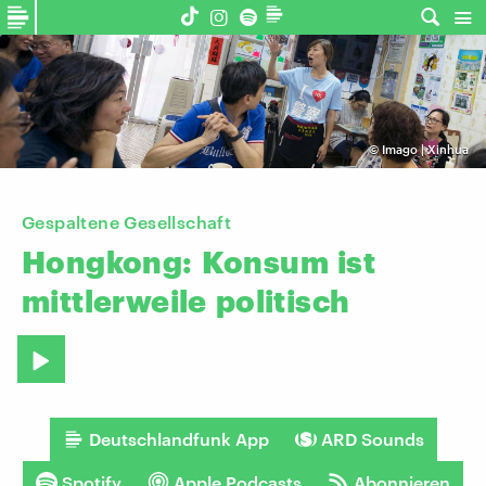
©
Imago | Xinhua
Gespaltene Gesellschaft
Hongkong:
Konsum
ist
mittlerweile
politisch
Deutschlandfunk App
ARD Sounds
Spotify
Apple Podcasts
Abonnieren