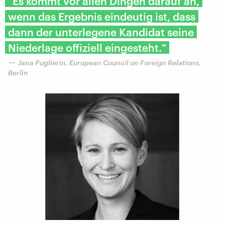
"Es kommt vor allen Dingen darauf an,
wenn das Ergebnis eindeutig ist, dass
dann der unterlegene Kandidat seine
Niederlage offiziell eingesteht."
Jana Puglierin, European Council on Foreign Relations,
Berlin