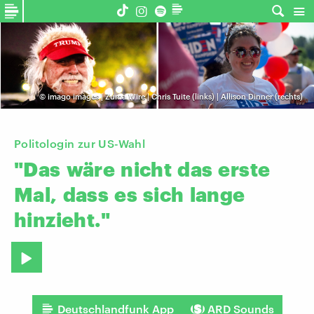
©
imago images | Zuma Wire | Chris Tuite (links) | Allison Dinner (rechts)
Politologin zur US-Wahl
"Das
wäre
nicht
das
erste
Mal,
dass
es
sich
lange
hinzieht."
Deutschlandfunk App
ARD Sounds