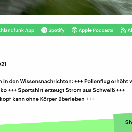
chlandfunk App
Spotify
Apple Podcasts
A
021
 in den Wissensnachrichten: +++ Pollenflug erhöht 
iko +++ Sportshirt erzeugt Strom aus Schweiß +++
opf kann ohne Körper überleben +++
Sh