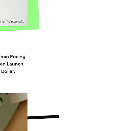
ago | Westend61
amic Pricing
 den Launen
Dollar.