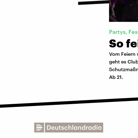
Partys, Fes
So f
Vom Feiern w
geht es Clu
Schutzmaßna
Ab 21.