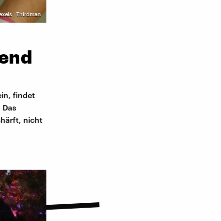
exels | Thirdman
gend
in, findet
: Das
ärft, nicht