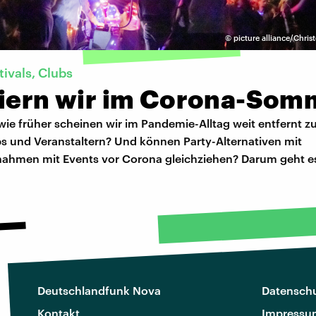
©
picture alliance/Chri
tivals, Clubs
eiern wir im Corona-Som
ie früher scheinen wir im Pandemie-Alltag weit entfernt zu
bs und Veranstaltern? Und können Party-Alternativen mit
hmen mit Events vor Corona gleichziehen? Darum geht es 
Deutschlandfunk Nova
Datenschu
Kontakt
Impressu