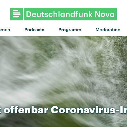
"People Don't Dance"
emen
Podcasts
Programm
Moderation
t
offenbar
Coronavirus-I