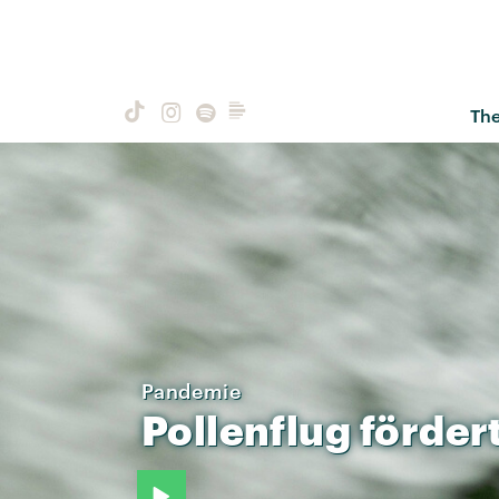
Th
Pandemie
Pollenflug
förder