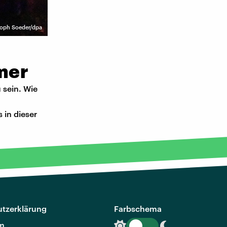
stoph Soeder/dpa
mer
 sein. Wie
in dieser
tzerklärung
Farbschema
m