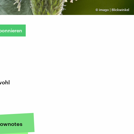
©
imago | Blickwinkel
bonnieren
wohl
ownotes