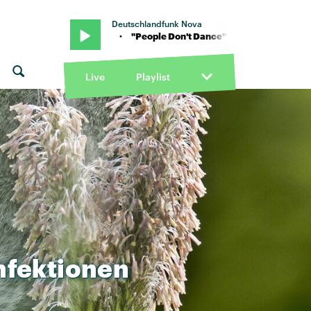
Deutschlandfunk Nova
 von RDGLDGRN · "People Don't Dance" von RDGLDGRN · "People 
Live
Playlist
nfektionen