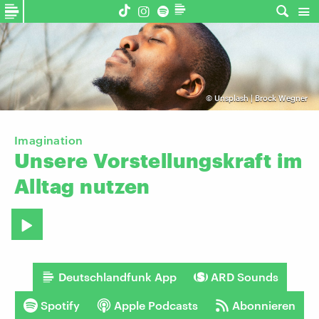
©
Unsplash | Brock Wegner
Imagination
Unsere
Vorstellungskraft
im
Alltag
nutzen
Deutschlandfunk App
ARD Sounds
Spotify
Apple Podcasts
Abonnieren