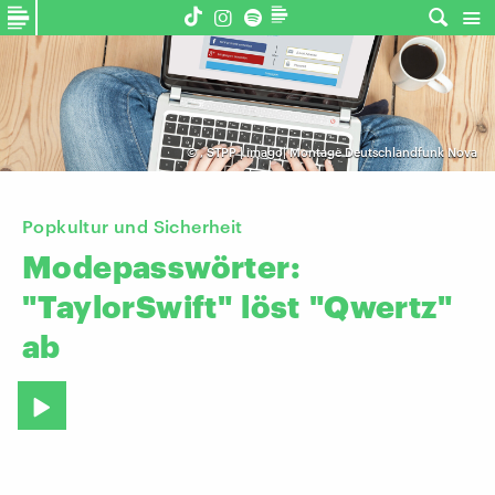
©
,
STPP | imago| Montage Deutschlandfunk Nova
Popkultur und Sicherheit
Modepasswörter:
"TaylorSwift"
löst
"Qwertz"
ab