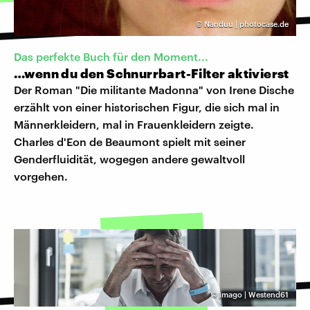
©
Nanduu | photocase.de
Das perfekte Buch für den Moment...
…wenn du den Schnurrbart-Filter aktivierst
Der Roman "Die militante Madonna" von Irene Dische
erzählt von einer historischen Figur, die sich mal in
Männerkleidern, mal in Frauenkleidern zeigte.
Charles d'Eon de Beaumont spielt mit seiner
Genderfluidität, wogegen andere gewaltvoll
vorgehen.
©
imago | Westend61