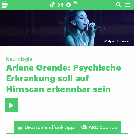
©
dpa | Li Lewei
Neurologie
Ariana
Grande:
Psychische
Erkrankung
soll
auf
Hirnscan
erkennbar
sein
Deutschlandfunk App
ARD Sounds