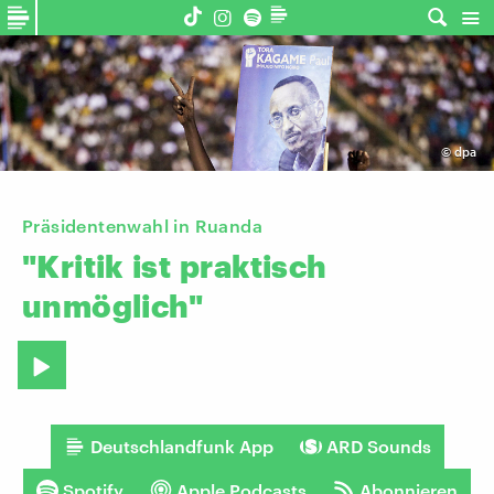
©
dpa
Präsidentenwahl in Ruanda
"Kritik
ist
praktisch
unmöglich"
Deutschlandfunk App
ARD Sounds
Spotify
Apple Podcasts
Abonnieren