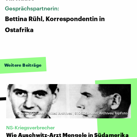
Gesprächspartnerin:
Bettina Rühl, Korrespondentin in
Ostafrika
Weitere Beiträge
©
picture alliance/United Archives | 91050/United_Archives/TopFoto
NS-Kriegsverbrecher
Wie Auschwitz-Arzt Mengele in Südamerika