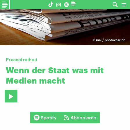
©
mal / photocase.de
Pressefreiheit
Wenn
der
Staat
was
mit
Medien
macht
Spotify
Abonnieren