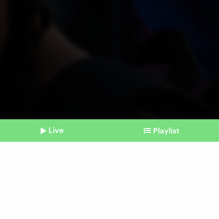
Live
Playlist
©
IMAGO / ZUMA Press Wire
Shownotes