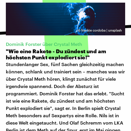
©
frankie cordoba | unsplash
Dominik Forster über Crystal Meth
"Wie eine Rakete - Du zündest und am
höchsten Punkt explodiert sie!"
Stundenlanger Sex, fünf Sachen gleichzeitig machen
können, schlank und trainiert sein – manches was wir
über Crystal Meth hören, klingt zunächst für viele
irgendwie spannend. Doch der Absturz ist
programmiert. Dominik Forster hat das erlebt. "Sucht
ist wie eine Rakete, du zündest und am höchsten
Punkt explodiert sie", sagt er. In Berlin spielt Crystal
Meth besonders auf Sexpartys eine Rolle. Nils ist in
diese Welt eingetaucht. Und Olaf Schremm vom LKA
Berlin ist dem Meth auf der Spur, erst im Mai gingen