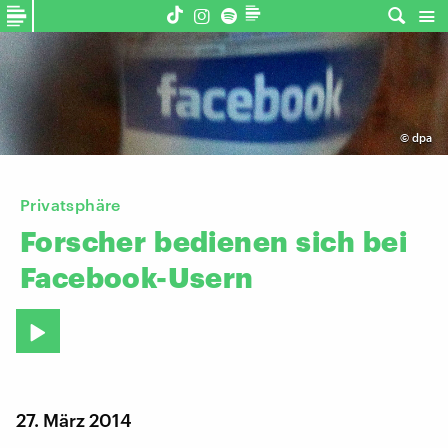
©
dpa
Privatsphäre
Forscher
bedienen
sich
bei
Facebook-Usern
27. März 2014