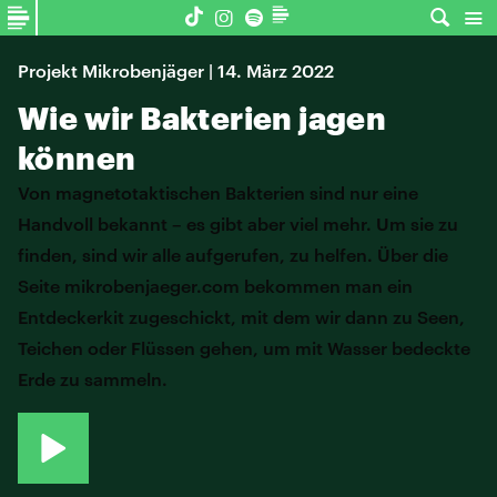
Projekt Mikrobenjäger | 14. März 2022
Wie wir Bakterien jagen
können
Von magnetotaktischen Bakterien sind nur eine
Handvoll bekannt – es gibt aber viel mehr. Um sie zu
finden, sind wir alle aufgerufen, zu helfen. Über die
Seite mikrobenjaeger.com bekommen man ein
Entdeckerkit zugeschickt, mit dem wir dann zu Seen,
Teichen oder Flüssen gehen, um mit Wasser bedeckte
Erde zu sammeln.