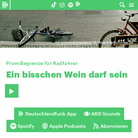
©
kallejipp | photocase.de
Promillegrenze für Radfahrer
Ein
bisschen
Wein
darf
sein
Deutschlandfunk App
ARD Sounds
Spotify
Apple Podcasts
Abonnieren