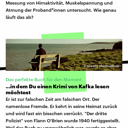
Messung von Hirnaktivität, Muskelspannung und
Atmung der Proband*innen untersucht. Wie genau
läuft das ab?
©
rowan | photocase.de
Das perfekte Buch für den Moment
...in dem Du einen Krimi von Kafka lesen
möchtest
Er ist zur falschen Zeit am falschen Ort. Der
namenlose Fremde. Er kehrt in seine Heimat zurück
und wird fast ein bisschen verrückt. "Der dritte
Polizist" von Flann O'Brien wurde 1940 fertiggestellt.
Weil das Buch zu ungewöhnlich war, wurde es aber