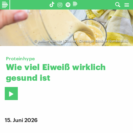
©
picture alliance / Zoonar | Christoph Schöne (Symbolbild)
Proteinhype
Wie
viel
Eiweiß
wirklich
gesund
ist
15. Juni 2026