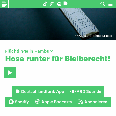
©
Fahrstuhl | photocase.de
Flüchtlinge in Hamburg
Hose
runter
für
Bleiberecht!
Deutschlandfunk App
ARD Sounds
Spotify
Apple Podcasts
Abonnieren