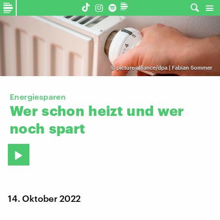
©
picture alliance/dpa | Fabian Sommer
Energiesparen
Wer
schon
heizt
und
wer
noch
spart
14. Oktober 2022