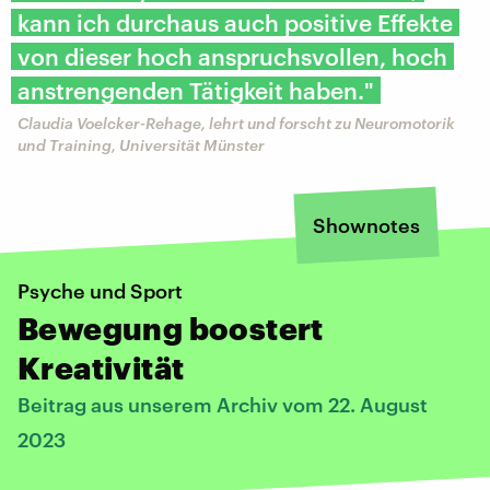
kann ich durchaus auch positive Effekte
von dieser hoch anspruchsvollen, hoch
anstrengenden Tätigkeit haben."
Claudia Voelcker-Rehage, lehrt und forscht zu Neuromotorik
und Training, Universität Münster
Shownotes
Psyche und Sport
Bewegung boostert
Kreativität
Beitrag aus unserem Archiv vom 22. August
2023