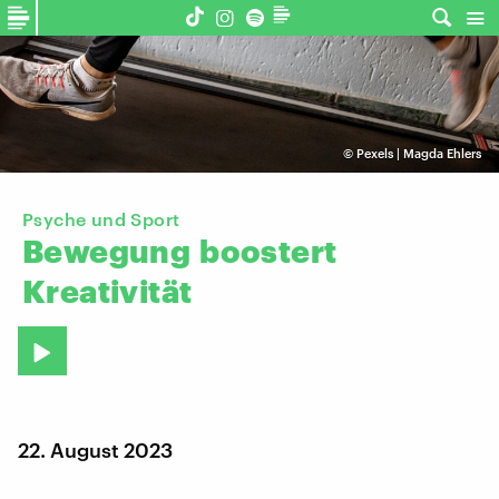
©
Pexels | Magda Ehlers
Psyche und Sport
Bewegung
boostert
Kreativität
22. August 2023