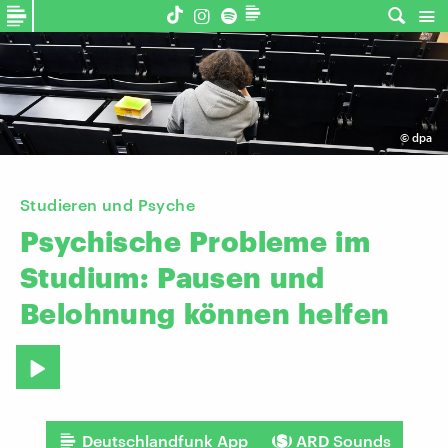
©
dpa
Studieren und Psyche
Psychische
Probleme
im
Studium:
Pausen
und
Belohnung
können
helfen
Deutschlandfunk App
ARD Sounds