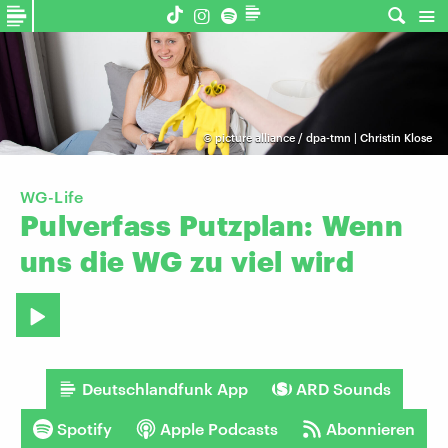
©
picture alliance / dpa-tmn | Christin Klose
WG-Life
Pulverfass
Putzplan:
Wenn
uns
die
WG
zu
viel
wird
Deutschlandfunk App
ARD Sounds
Spotify
Apple Podcasts
Abonnieren