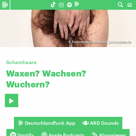
©
Francesca Schellhaas | /photocase.de
Schamhaare
Waxen?
Wachsen?
Wuchern?
Deutschlandfunk App
ARD Sounds
Spotify
Apple Podcasts
Abonnieren