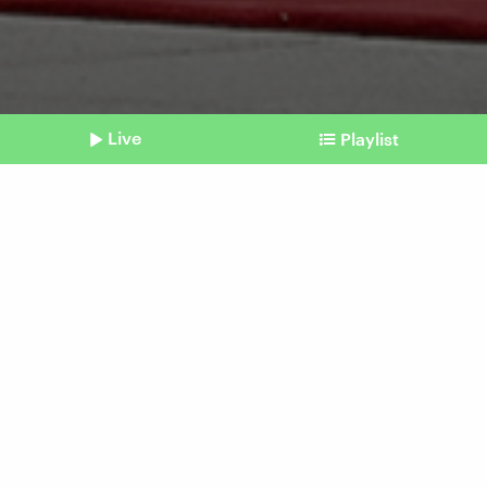
Live
Playlist
©
IMAGO I ITAR-TASS
Shownotes
Staatsbesuch
Putin trifft Xi: Russlands
Abhängigkeit von China
Beitrag aus unserem Archiv vom 16. Mai 2024