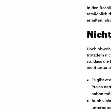
In den Resel
tatsächlich 
erhalten, al
Nicht
Doch obwohl 
trotzdem nic
so, dass die
nicht unter 
Es gibt e
Preise nat
haben mö
Auch viele
unterboten