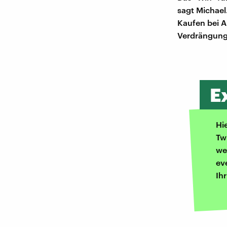
sagt Michael
Kaufen bei A
Verdrängung 
E
Hi
Tw
we
ev
Ih