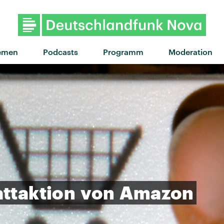
"The other side of par
emen
Podcasts
Programm
Moderation
ttaktion
von
Amazon