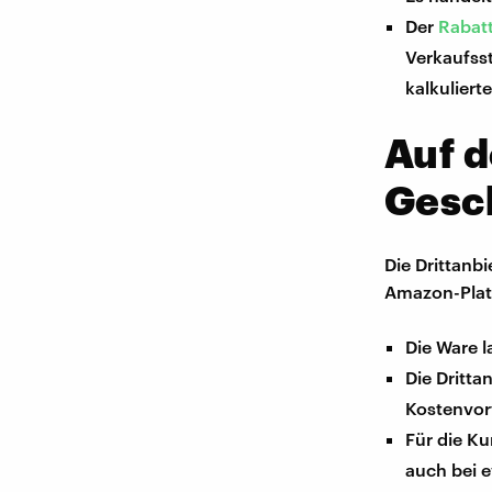
Der
Rabat
Verkaufss
kalkuliert
Auf 
Gesch
Die Drittanb
Amazon-Plat
Die Ware 
Die Dritta
Kostenvor
Für die Ku
auch bei 