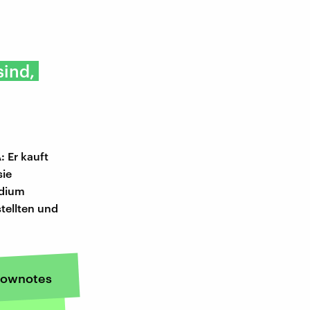
sind,
 Er kauft
sie
udium
tellten und
ownotes