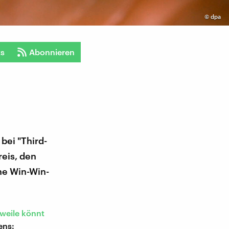
©
dpa
ts
Abonnieren
bei "Third-
eis, den
ine Win-Win-
rweile könnt
ens: