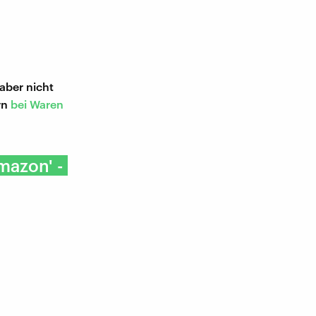
aber nicht
rn
bei Waren
mazon' -