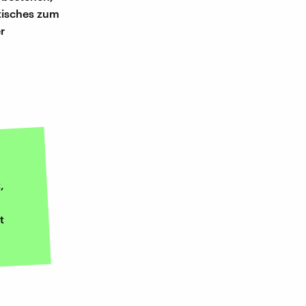
itisches zum
r
,
t