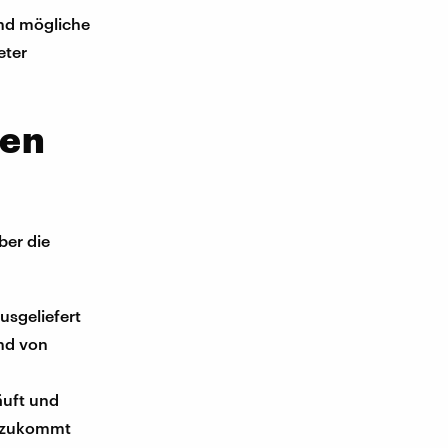
und mögliche
eter
ten
ber die
usgeliefert
und von
äuft und
dazukommt