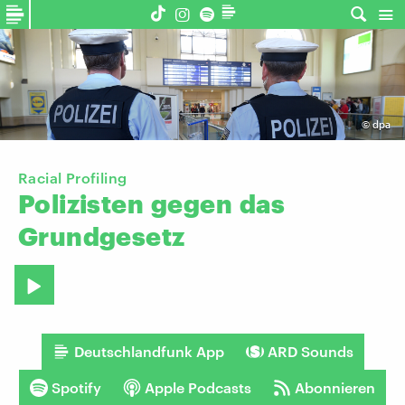
©
dpa
Racial Profiling
Polizisten
gegen
das
Grundgesetz
Deutschlandfunk App
ARD Sounds
Spotify
Apple Podcasts
Abonnieren