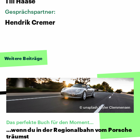
Till Haase
Gesprächspartner:
Hendrik Cremer
Weitere Beiträge
©
unsplash | Tyler Clemmensen
Das perfekte Buch für den Moment…
…wenn du in der Regionalbahn vom Porsche
träumst