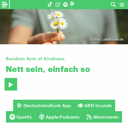
©
Eliza / photocase.de
Random Acts of Kindness
Nett
sein,
einfach
so
Deutschlandfunk App
ARD Sounds
Spotify
Apple Podcasts
Abonnieren