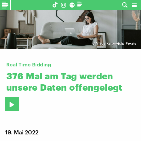
©
Vlada Karpovich/ Pexels
Real Time Bidding
376
Mal
am
Tag
werden
unsere
Daten
offengelegt
19. Mai 2022