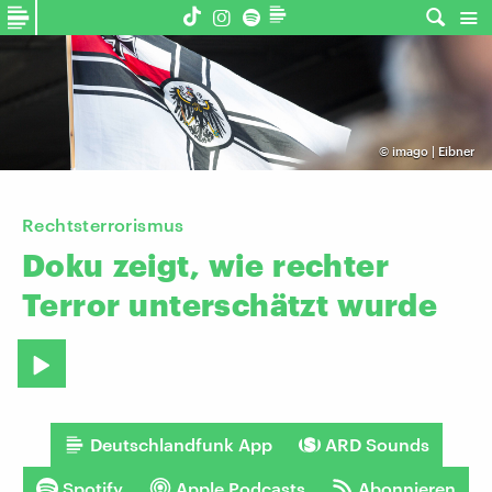
©
imago | Eibner
Rechtsterrorismus
Doku
zeigt,
wie
rechter
Terror
unterschätzt
wurde
Deutschlandfunk App
ARD Sounds
Spotify
Apple Podcasts
Abonnieren