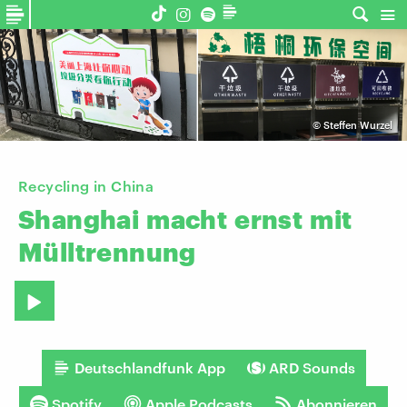
©
Steffen Wurzel
Recycling in China
Shanghai
macht
ernst
mit
Mülltrennung
Deutschlandfunk App
ARD Sounds
Spotify
Apple Podcasts
Abonnieren