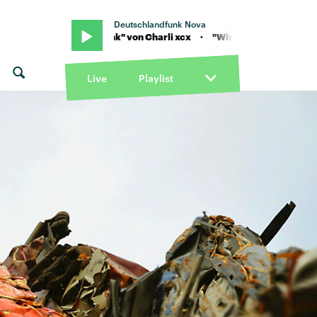
Deutschlandfunk Nova
 "Wink Wink" von Charli xcx · "Wink Wink" von Charli xcx
Live
Playlist