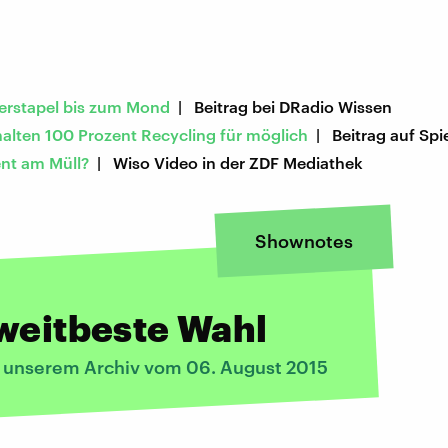
rstapel bis zum Mond
| Beitrag bei DRadio Wissen
halten 100 Prozent Recycling für möglich
| Beitrag auf Spi
ent am Müll?
| Wiso Video in der ZDF Mediathek
Shownotes
weitbeste Wahl
s unserem Archiv vom 06. August 2015