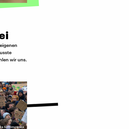
ei
 eigenen
usste
hlen wir uns.
nika Skolimowska