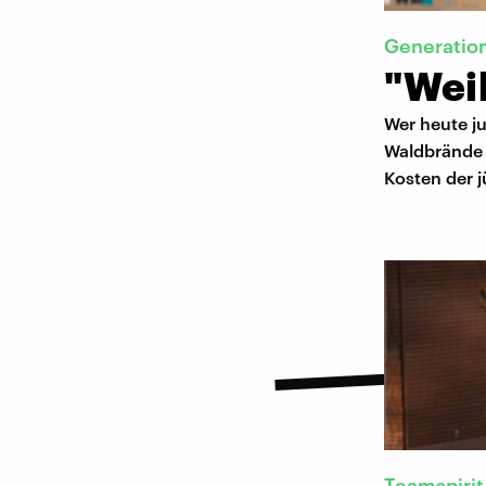
Generatio
"Weil
Wer heute ju
Waldbrände e
Kosten der j
Teamspirit