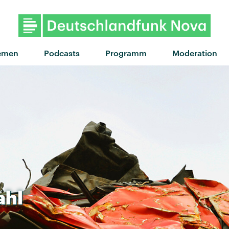
"Wink Wink" von Charli xcx ·
emen
Podcasts
Programm
Moderation
ahl