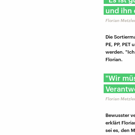
und ihn 
Florian Metzl
Die Sortierm
PE, PP, PET 
werden. "Ich
Florian.
"Wir mü
Verantw
Florian Metzl
Bewusster ve
erklärt Flori
sei es, den M