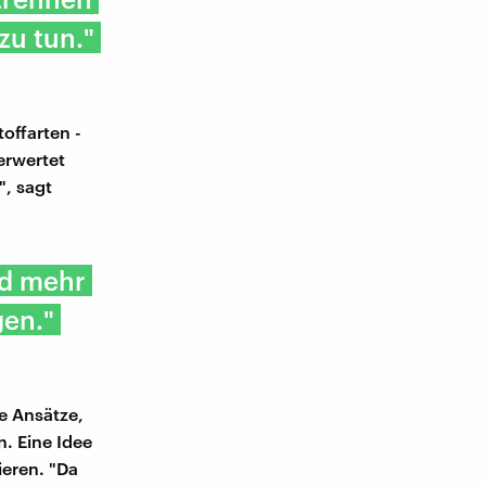
zu tun."
offarten -
erwertet
", sagt
nd mehr
en."
e Ansätze,
n. Eine Idee
ieren. "Da