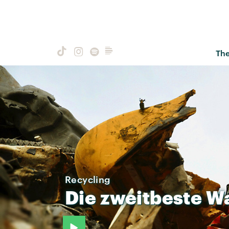
Th
Recycling
Die
zweitbeste
W