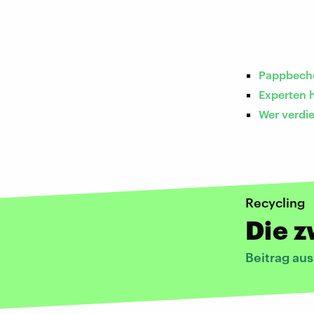
Pappbeche
Experten 
Wer verdi
Recycling
Die z
Beitrag au