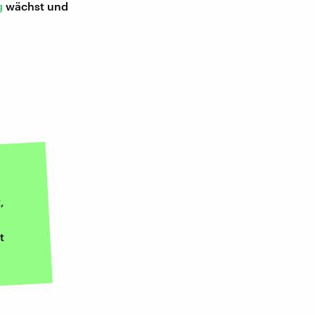
g
wächst und
,
t