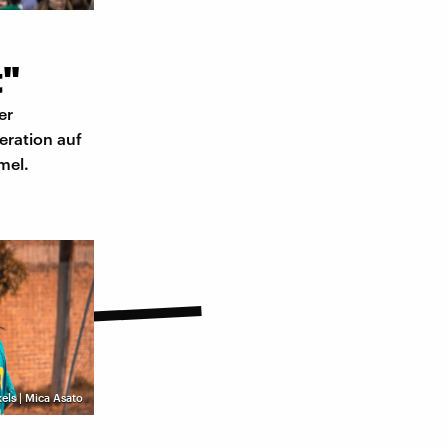
t"
er
eration auf
mel.
els | Mica Asato