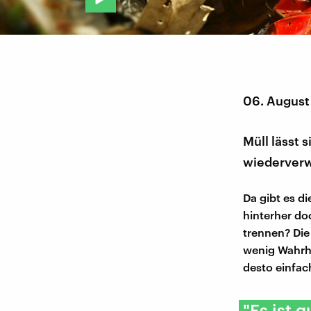
06. August
Müll lässt 
wiederverw
Da gibt es d
hinterher d
trennen? Die
wenig Wahrhe
desto einfach
"Es ist 