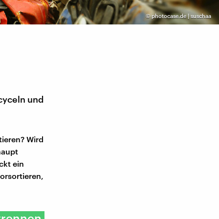
©
photocase.de | suschaa
ecyceln und
tieren? Wird
haupt
ckt ein
orsortieren,
 trennen