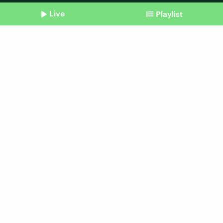
Live
Playlist
Shownotes
Sendung vom 15.12.2017
China, Erotikbranche,
Verblöden
Beitrag aus unserem Archiv vom 15.
Dezember 2017