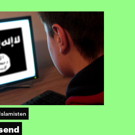
 Islamisten
ssend