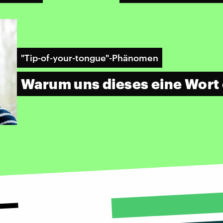
"Tip-of-your-tongue"-Phänomen
Warum uns dieses eine Wort e