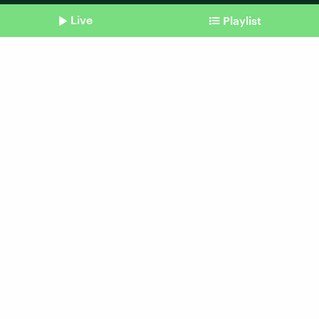
Live
Playlist
Shownotes
Die Sendung vom 10.05.2017
Meeresatlas,
Frühaufsteher, Lawrow
Beitrag aus unserem Archiv vom 10. Mai 2017