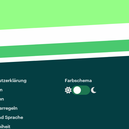
tzerklärung
Farbschema
m
en
rregeln
nd Sprache
eiheit