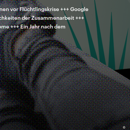
nen vor Flüchtlingskrise +++ Google
ichkeiten der Zusammenarbeit +++
oome +++ Ein Jahr nach dem
©