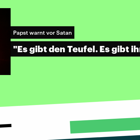
Papst warnt vor Satan
"Es gibt den Teufel. Es gibt ih